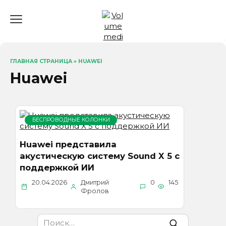
Перейти
к
содержанию
ГЛАВНАЯ СТРАНИЦА
»
HUAWEI
Huawei
БЕСПРОВОДНЫЕ КОЛОНКИ
Huawei представила
акустическую систему Sound X 5 с
поддержкой ИИ
20.04.2026
Дмитрий
0
145
Фролов
Search