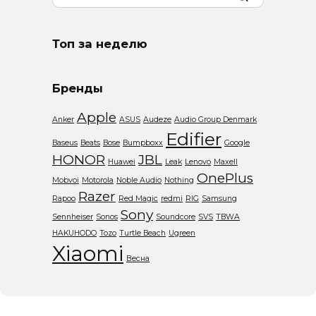
for:
Топ за неделю
Бренды
Apple
Anker
ASUS
Audeze
Audio Group Denmark
Edifier
Baseus
Beats
Bose
Bumpboxx
Google
HONOR
JBL
Huawei
Leak
Lenovo
Maxell
OnePlus
Mobvoi
Motorola
Noble Audio
Nothing
Razer
Rapoo
Red Magic
redmi
RIG
Samsung
Sony
Sennheiser
Sonos
Soundcore
SVS
TBWA
HAKUHODO
Tozo
Turtle Beach
Ugreen
Xiaomi
Весна