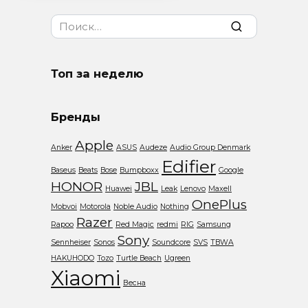
Search
for:
Топ за неделю
Бренды
Apple
Anker
ASUS
Audeze
Audio Group Denmark
Edifier
Baseus
Beats
Bose
Bumpboxx
Google
HONOR
JBL
Huawei
Leak
Lenovo
Maxell
OnePlus
Mobvoi
Motorola
Noble Audio
Nothing
Razer
Rapoo
Red Magic
redmi
RIG
Samsung
Sony
Sennheiser
Sonos
Soundcore
SVS
TBWA
HAKUHODO
Tozo
Turtle Beach
Ugreen
Xiaomi
Весна